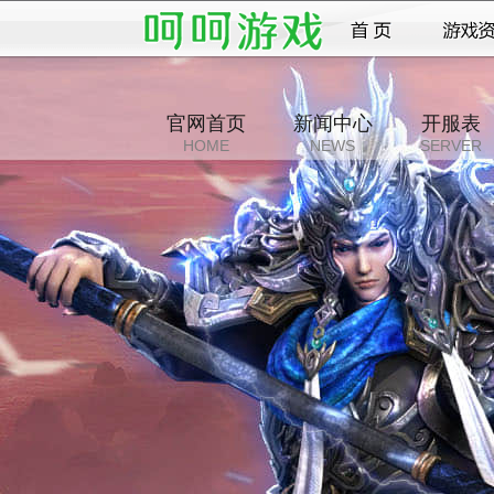
官网首页
新闻中心
开服表
HOME
NEWS
SERVER